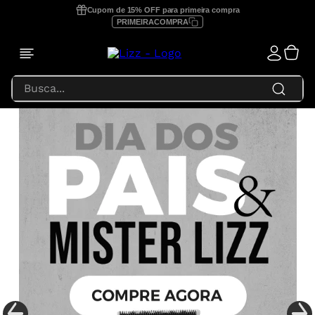
Cupom de 15% OFF para primeira compra
PRIMEIRACOMPRA
Busca...
TERMOS MAIS BUSCADOS
1
º
prancha lizz profissional
2
º
focus
3
º
lizz extreme
4
º
prancha
5
º
secador
6
º
prancha lizz pro
7
º
escova secadora
8
º
prancha lizz extreme