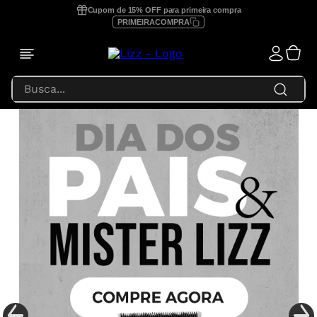
Cupom de 15% OFF para primeira compra
PRIMEIRACOMPRA
Busca...
TERMOS MAIS BUSCADOS
1
º
prancha lizz profissional
2
º
focus
3
º
lizz extreme
4
º
prancha
5
º
secador
6
º
prancha lizz pro
7
º
escova secadora
8
º
prancha lizz extreme