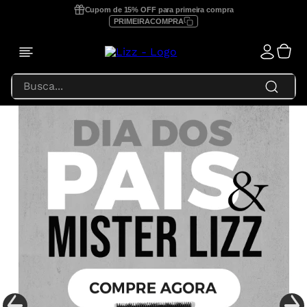
Cupom de 15% OFF para primeira compra
PRIMEIRACOMPRA
Busca...
TERMOS MAIS BUSCADOS
1
º
prancha lizz profissional
2
º
focus
3
º
lizz extreme
4
º
prancha
5
º
secador
6
º
prancha lizz pro
7
º
escova secadora
8
º
prancha lizz extreme