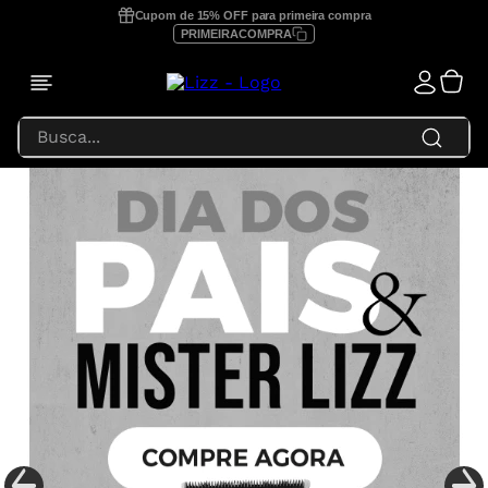
Cupom de 15% OFF para primeira compra
PRIMEIRACOMPRA
Busca...
TERMOS MAIS BUSCADOS
1
º
prancha lizz profissional
2
º
focus
3
º
lizz extreme
4
º
prancha
5
º
secador
6
º
prancha lizz pro
7
º
prancha lizz extreme
8
º
escova secadora