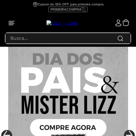
Cupom de 15% OFF para primeira compra
PRIMEIRACOMPRA
Busca...
TERMOS MAIS BUSCADOS
1
º
prancha lizz profissional
2
º
focus
3
º
lizz extreme
4
º
prancha
5
º
secador
6
º
prancha lizz pro
7
º
escova secadora
8
º
prancha lizz extreme