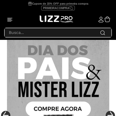
Cupom de 15% OFF para primeira compra
PRIMEIRACOMPRA
Busca...
TERMOS MAIS BUSCADOS
1
º
prancha lizz profissional
2
º
focus
3
º
lizz extreme
4
º
prancha
5
º
secador
6
º
prancha lizz pro
7
º
escova secadora
8
º
prancha lizz extreme