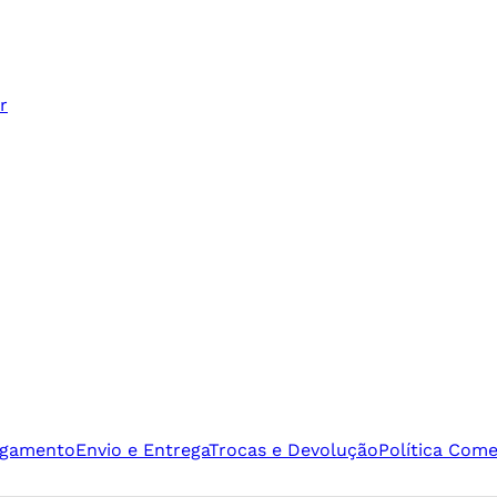
r
agamento
Envio e Entrega
Trocas e Devolução
Política Come