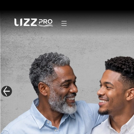
Secadores
Pranchas
Modeladores
Escovas
Mãos e pés
Linha Masculina
Mister Lizz
Acessórios
Kits