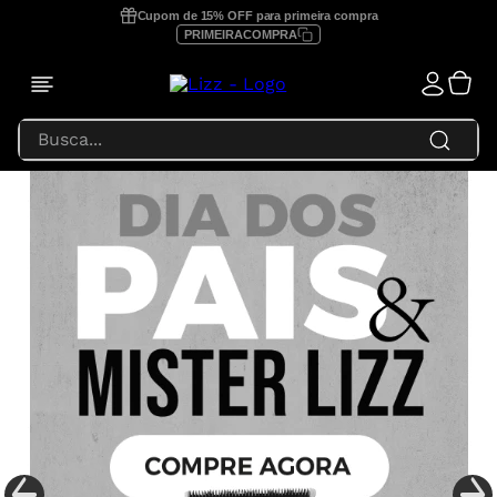
Cupom de 15% OFF para primeira compra
PRIMEIRACOMPRA
Busca...
TERMOS MAIS BUSCADOS
1
º
prancha lizz profissional
2
º
focus
3
º
lizz extreme
4
º
prancha
5
º
secador
6
º
prancha lizz pro
7
º
escova secadora
8
º
prancha lizz extreme