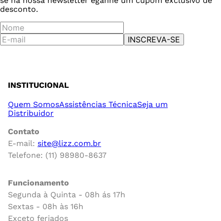
se na nossa newsletter e
ganhe um cupom exclusivo de
desconto.
INSCREVA-SE
INSTITUCIONAL
Quem Somos
Assistências Técnica
Seja um
Distribuidor
Contato
E-mail:
site@lizz.com.br
Telefone: (11) 98980-8637
Funcionamento
Segunda à Quinta - 08h ás 17h
Sextas - 08h às 16h
Exceto feriados