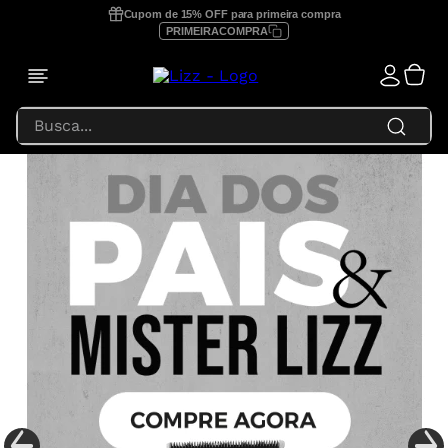
Cupom de 15% OFF para primeira compra
PRIMEIRACOMPRA
Busca...
TERMOS MAIS BUSCADOS
1
º
prancha lizz profissional
2
º
focus
3
º
lizz extreme
4
º
prancha
5
º
secador
6
º
prancha lizz pro
7
º
prancha lizz extreme
8
º
escova secadora