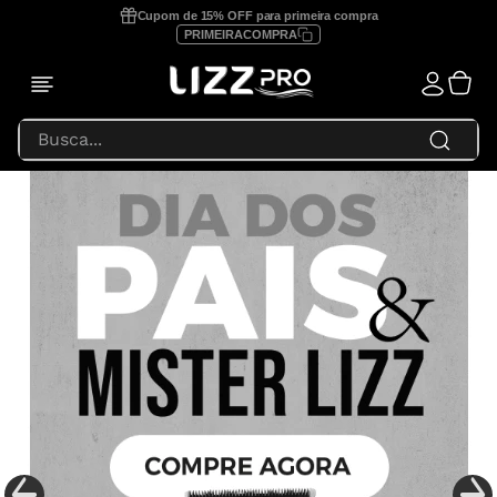
Cupom de 15% OFF para primeira compra
PRIMEIRACOMPRA
Busca...
TERMOS MAIS BUSCADOS
1
º
prancha lizz profissional
2
º
focus
3
º
lizz extreme
4
º
prancha
5
º
secador
6
º
prancha lizz pro
7
º
escova secadora
8
º
prancha lizz extreme