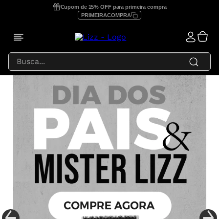
Cupom de 15% OFF para primeira compra
PRIMEIRACOMPRA
Busca...
TERMOS MAIS BUSCADOS
1
º
prancha lizz profissional
2
º
focus
3
º
lizz extreme
4
º
prancha
5
º
secador
6
º
prancha lizz pro
7
º
escova secadora
8
º
prancha lizz extreme