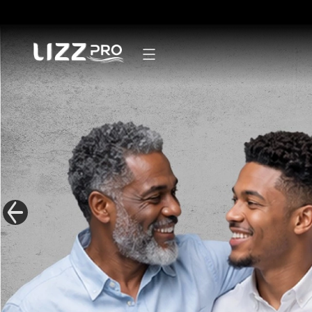
Secadores
Pranchas
Modeladores
Escovas
Mãos e pés
Linha Masculina
Mister Lizz
Acessórios
Kits