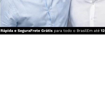
a
Rápida e Segura
Frete Grátis
para todo o Brasil
Em até
12