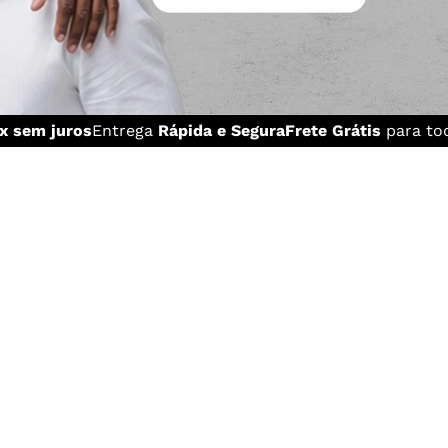
x sem juros
Entrega
Rápida e Segura
Frete Grátis
para tod