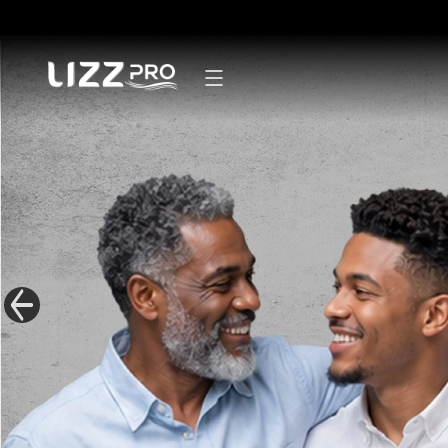
Secadores
Pranchas
Modeladores
Escovas
Mãos e pés
Linha Masculina
Mister Lizz
Acessórios
Kits