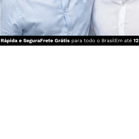
a
Rápida e Segura
Frete Grátis
para todo o Brasil
Em até
12