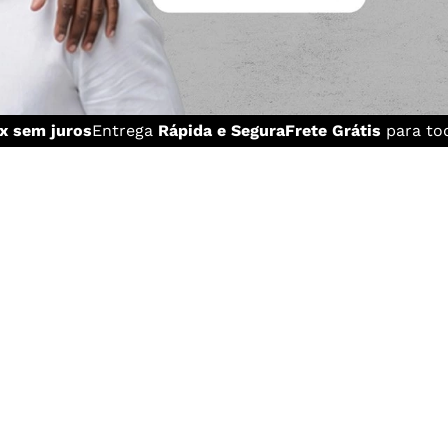
x sem juros
Entrega
Rápida e Segura
Frete Grátis
para tod