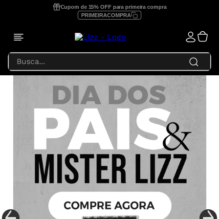
Cupom de 15% OFF para primeira compra
PRIMEIRACOMPRA
Busca...
TERMOS MAIS BUSCADOS
1
º
prancha lizz profissional
2
º
focus
3
º
lizz extreme
4
º
prancha
5
º
secador
6
º
prancha lizz pro
7
º
prancha lizz extreme
8
º
escova secadora