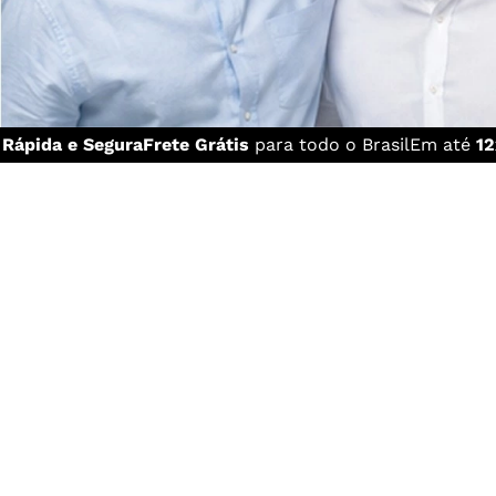
a
Rápida e Segura
Frete Grátis
para todo o Brasil
Em até
12