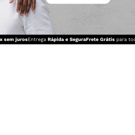
x sem juros
Entrega
Rápida e Segura
Frete Grátis
para tod