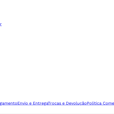
r
agamento
Envio e Entrega
Trocas e Devolução
Política Come