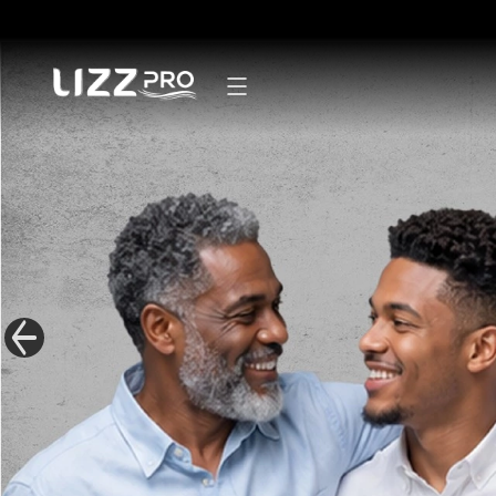
Secadores
Pranchas
Modeladores
Escovas
Mãos e pés
Linha Masculina
Mister Lizz
Acessórios
Kits