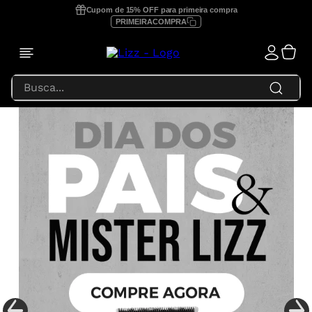
Cupom de 15% OFF para primeira compra
PRIMEIRACOMPRA
Busca...
TERMOS MAIS BUSCADOS
1
º
prancha lizz profissional
2
º
focus
3
º
lizz extreme
4
º
prancha
5
º
secador
6
º
prancha lizz pro
7
º
escova secadora
8
º
prancha lizz extreme