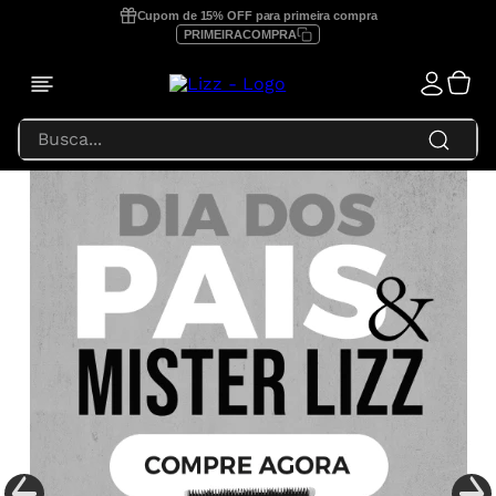
Cupom de 15% OFF para primeira compra
PRIMEIRACOMPRA
Busca...
TERMOS MAIS BUSCADOS
1
º
prancha lizz profissional
2
º
focus
3
º
lizz extreme
4
º
prancha
5
º
secador
6
º
prancha lizz pro
7
º
escova secadora
8
º
prancha lizz extreme