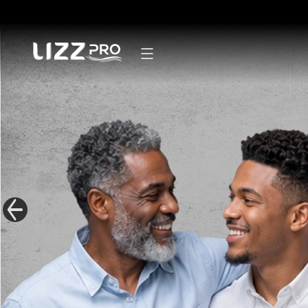
Secadores
Pranchas
Modeladores
Escovas
Mãos e pés
Linha Masculina
Mister Lizz
Acessórios
Kits