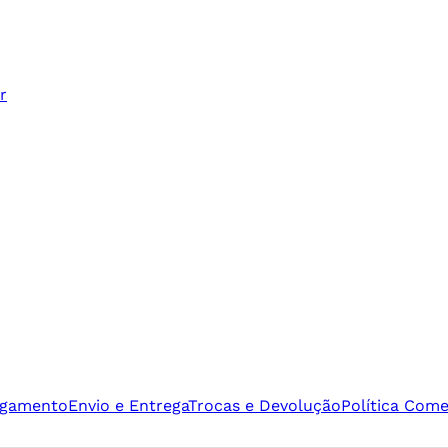
r
agamento
Envio e Entrega
Trocas e Devolução
Política Come