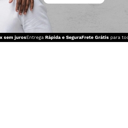
x sem juros
Entrega
Rápida e Segura
Frete Grátis
para tod