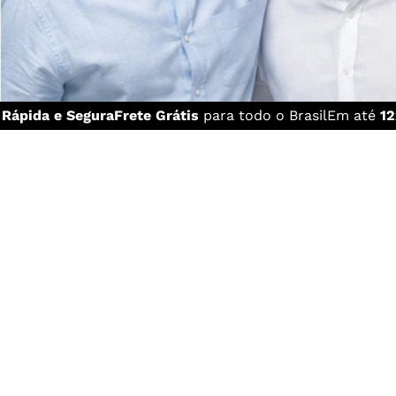
a
Rápida e Segura
Frete Grátis
para todo o Brasil
Em até
12