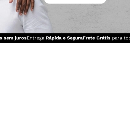
x sem juros
Entrega
Rápida e Segura
Frete Grátis
para tod