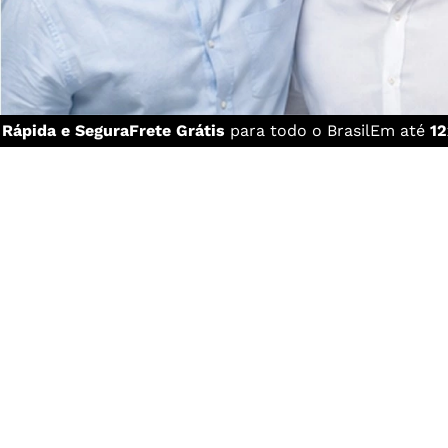
a
Rápida e Segura
Frete Grátis
para todo o Brasil
Em até
12