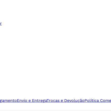
r
agamento
Envio e Entrega
Trocas e Devolução
Política Come