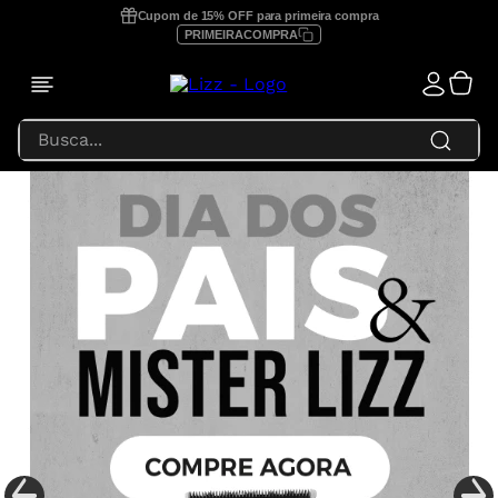
Cupom de 15% OFF para primeira compra
PRIMEIRACOMPRA
Busca...
TERMOS MAIS BUSCADOS
1
º
prancha lizz profissional
2
º
focus
3
º
lizz extreme
4
º
prancha
5
º
secador
6
º
prancha lizz pro
7
º
escova secadora
8
º
prancha lizz extreme