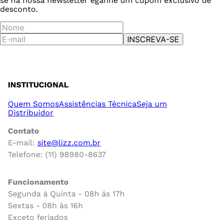
se na nossa newsletter e
ganhe um cupom exclusivo de
desconto.
INSCREVA-SE
INSTITUCIONAL
Quem Somos
Assistências Técnica
Seja um
Distribuidor
Contato
E-mail:
site@lizz.com.br
Telefone: (11) 98980-8637
Funcionamento
Segunda à Quinta - 08h ás 17h
Sextas - 08h às 16h
Exceto feriados