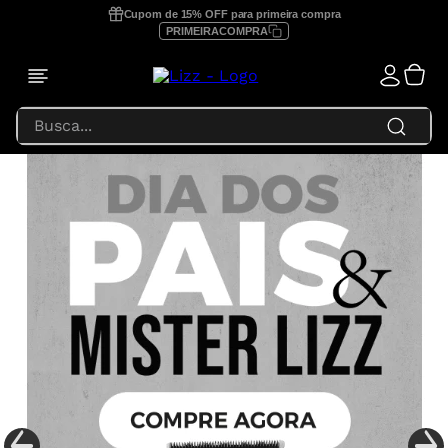
Cupom de 15% OFF para primeira compra
PRIMEIRACOMPRA
Busca...
TERMOS MAIS BUSCADOS
1
º
prancha lizz profissional
2
º
focus
3
º
lizz extreme
4
º
prancha
5
º
secador
6
º
prancha lizz pro
7
º
escova secadora
8
º
prancha lizz extreme