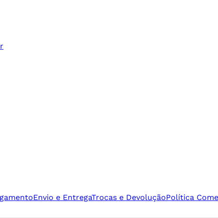
r
agamento
Envio e Entrega
Trocas e Devolução
Política Come