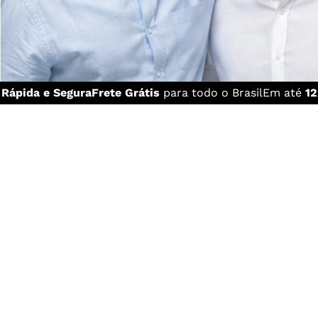
a
Rápida e Segura
Frete Grátis
para todo o Brasil
Em até
12