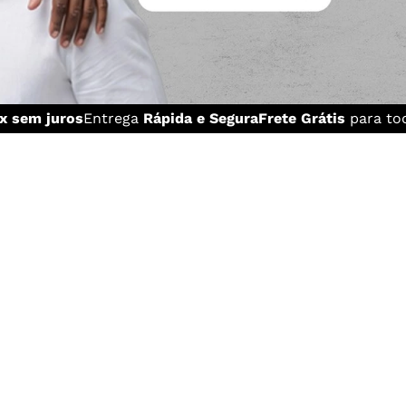
x sem juros
Entrega
Rápida e Segura
Frete Grátis
para tod