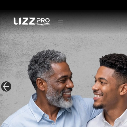
Secadores
Pranchas
Modeladores
Escovas
Mãos e pés
Linha Masculina
Mister Lizz
Acessórios
Kits