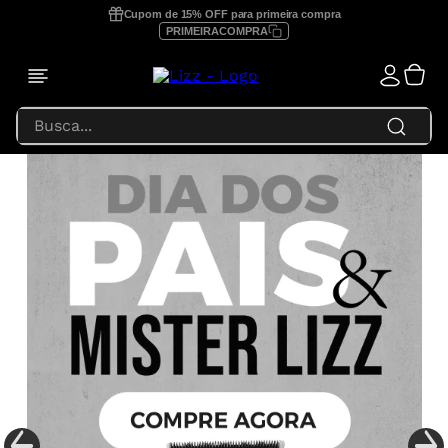
Cupom de 15% OFF para primeira compra
PRIMEIRACOMPRA
Busca...
TERMOS MAIS BUSCADOS
1
º
prancha lizz profissional
2
º
focus
3
º
lizz extreme
4
º
prancha
5
º
secador
6
º
prancha lizz pro
7
º
prancha lizz extreme
8
º
escova secadora