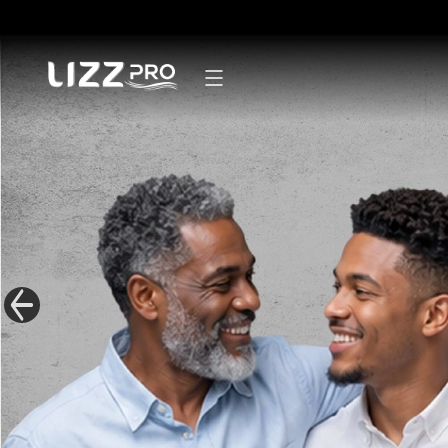
Secadores
Pranchas
Modeladores
Escovas
Mãos e pés
Linha Masculina
Mister Lizz
Acessórios
Kits