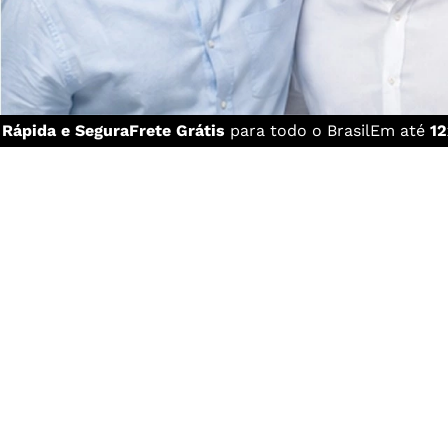
a
Rápida e Segura
Frete Grátis
para todo o Brasil
Em até
12