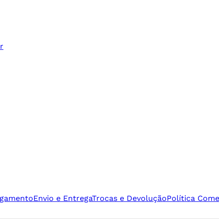
r
agamento
Envio e Entrega
Trocas e Devolução
Política Come