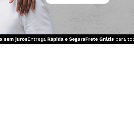
x sem juros
Entrega
Rápida e Segura
Frete Grátis
para tod