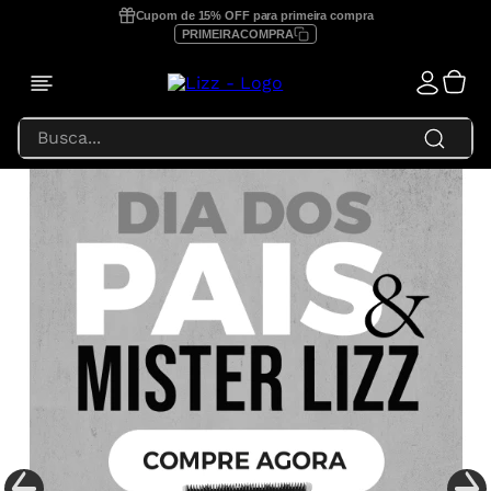
Cupom de 15% OFF para primeira compra
PRIMEIRACOMPRA
Busca...
TERMOS MAIS BUSCADOS
1
º
prancha lizz profissional
2
º
focus
3
º
lizz extreme
4
º
prancha
5
º
secador
6
º
prancha lizz pro
7
º
escova secadora
8
º
prancha lizz extreme